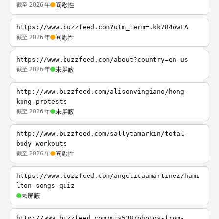
截至 2026 年
间歇性
https://www.buzzfeed.com?utm_term=.kk784owEA
截至 2026 年
间歇性
https://www.buzzfeed.com/about?country=en-us
截至 2026 年
未屏蔽
http://www.buzzfeed.com/alisonvingiano/hong-
kong-protests
截至 2026 年
未屏蔽
http://www.buzzfeed.com/sallytamarkin/total-
body-workouts
截至 2026 年
间歇性
https://www.buzzfeed.com/angelicaamartinez/hami
lton-songs-quiz
未屏蔽
http://www.buzzfeed.com/mjs538/photos-from-