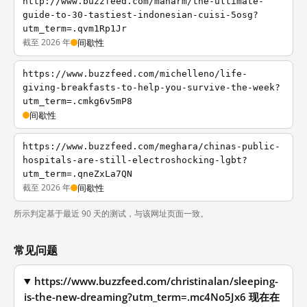
http://www.buzzfeed.com/maharm/the-ultimate-
guide-to-30-tastiest-indonesian-cuisi-5osg?
utm_term=.qvm1Rp1Jr
截至 2026 年
间歇性
https://www.buzzfeed.com/michelleno/life-
giving-breakfasts-to-help-you-survive-the-week?
utm_term=.cmkg6v5mP8
间歇性
https://www.buzzfeed.com/meghara/chinas-public-
hospitals-are-still-electroshocking-lgbt?
utm_term=.qneZxLa7QN
截至 2026 年
间歇性
所示判定基于最近 90 天的测试，与该网址页面一致。
常见问题
https://www.buzzfeed.com/christinalan/sleeping-
is-the-new-dreaming?utm_term=.mc4No5Jx6 现在在