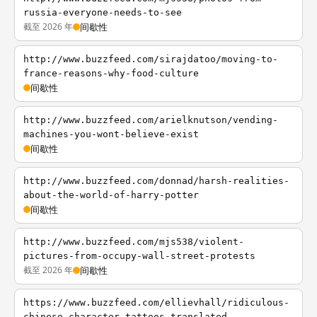
russia-everyone-needs-to-see
截至 2026 年
间歇性
http://www.buzzfeed.com/sirajdatoo/moving-to-
france-reasons-why-food-culture
间歇性
http://www.buzzfeed.com/arielknutson/vending-
machines-you-wont-believe-exist
间歇性
http://www.buzzfeed.com/donnad/harsh-realities-
about-the-world-of-harry-potter
间歇性
http://www.buzzfeed.com/mjs538/violent-
pictures-from-occupy-wall-street-protests
截至 2026 年
间歇性
https://www.buzzfeed.com/ellievhall/ridiculous-
chinese-character-tattoos-translated