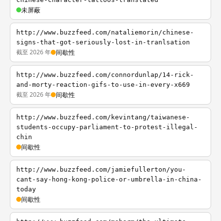
未屏蔽
http://www.buzzfeed.com/nataliemorin/chinese-
signs-that-got-seriously-lost-in-tranlsation
截至 2026 年
间歇性
http://www.buzzfeed.com/connordunlap/14-rick-
and-morty-reaction-gifs-to-use-in-every-x669
截至 2026 年
间歇性
http://www.buzzfeed.com/kevintang/taiwanese-
students-occupy-parliament-to-protest-illegal-
chin
间歇性
http://www.buzzfeed.com/jamiefullerton/you-
cant-say-hong-kong-police-or-umbrella-in-china-
today
间歇性