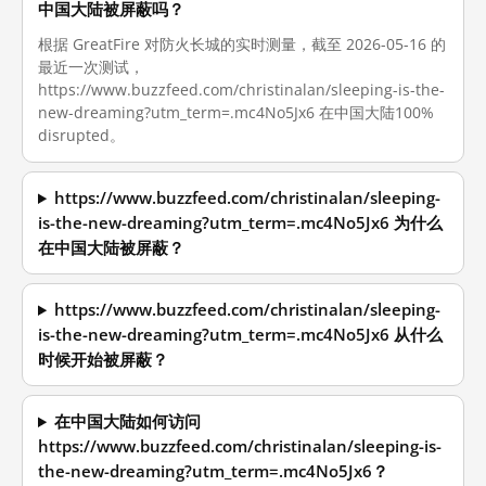
中国大陆被屏蔽吗？
根据 GreatFire 对防火长城的实时测量，截至 2026-05-16 的
最近一次测试，
https://www.buzzfeed.com/christinalan/sleeping-is-the-
new-dreaming?utm_term=.mc4No5Jx6 在中国大陆100%
disrupted。
https://www.buzzfeed.com/christinalan/sleeping-
is-the-new-dreaming?utm_term=.mc4No5Jx6 为什么
在中国大陆被屏蔽？
https://www.buzzfeed.com/christinalan/sleeping-
is-the-new-dreaming?utm_term=.mc4No5Jx6 从什么
时候开始被屏蔽？
在中国大陆如何访问
https://www.buzzfeed.com/christinalan/sleeping-is-
the-new-dreaming?utm_term=.mc4No5Jx6？