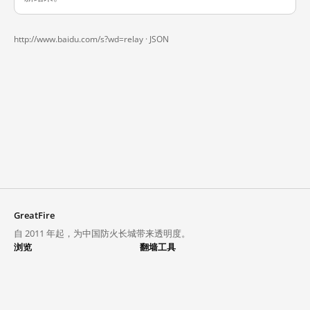
http://www.baidu.com/s?wd=relay ·
JSON
GreatFire
自 2011 年起，为中国防火长城带来透明度。
浏览
翻墙工具
封锁列表
VPN 与代理
探索
翻墙中心
趋势
GreatFireVPN
热门网站在中国大陆的访问状况