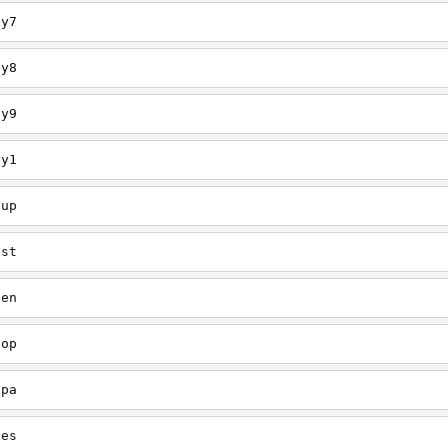
ey7
ey8
ey9
ey1
oup
est
een
oop
upa
oes