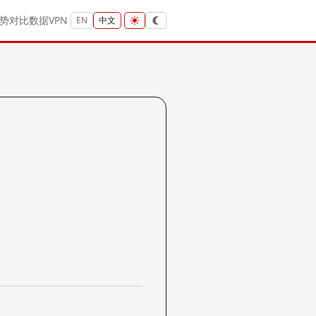
势
对比
数据
VPN
EN
中文