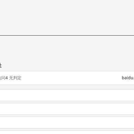
址
访问
4
无判定
baid