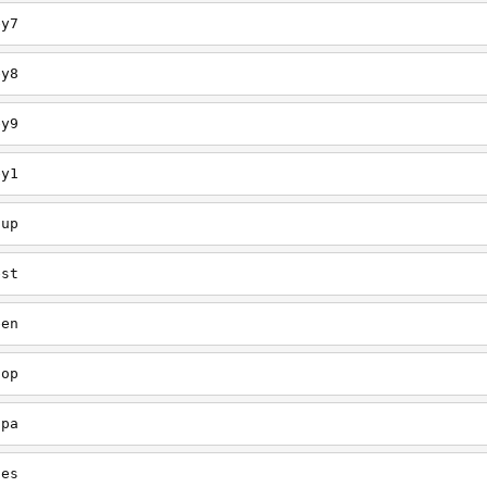
ey7
ey8
ey9
ey1
oup
est
een
oop
upa
oes