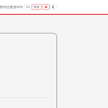
势
对比
数据
VPN
EN
中文