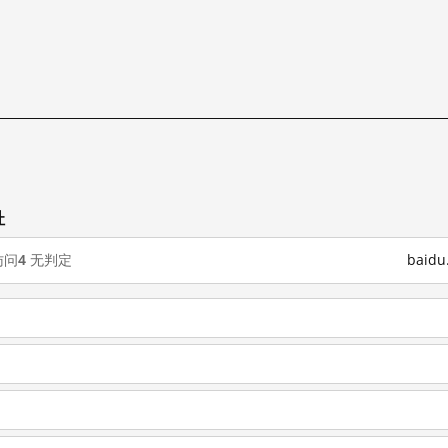
址
访问
4
无判定
baid