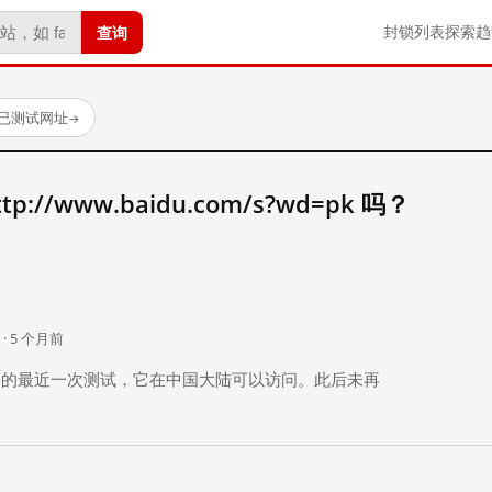
查询
封锁列表
探索
趋
 个已测试网址
→
//www.baidu.com/s?wd=pk 吗？
。
 · 5 个月前
 个月前）的最近一次测试，它在中国大陆可以访问。此后未再