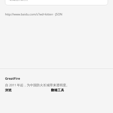
http://www.baidu.com/s?wd=kitten ·
JSON
GreatFire
自 2011 年起，为中国防火长城带来透明度。
浏览
翻墙工具
封锁列表
VPN 与代理
探索
翻墙中心
趋势
GreatFireVPN
热门网站在中国大陆的访问状况