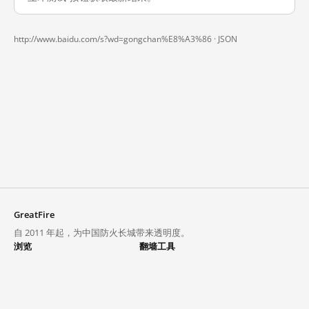
http://www.baidu.com/s?wd=gongchan%E8%A3%86 ·
JSON
GreatFire
自 2011 年起，为中国防火长城带来透明度。
浏览
翻墙工具
封锁列表
VPN 与代理
探索
翻墙中心
趋势
GreatFireVPN
热门网站在中国大陆的访问状况