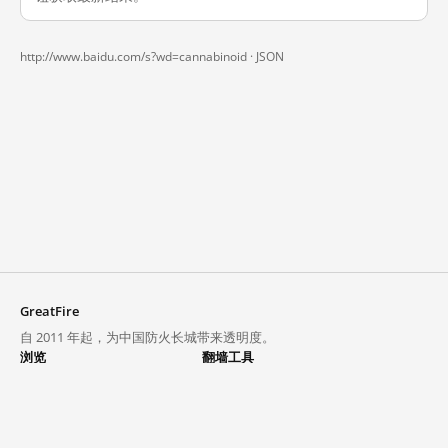
http://www.baidu.com/s?wd=cannabinoid ·
JSON
GreatFire
自 2011 年起，为中国防火长城带来透明度。
浏览
翻墙工具
封锁列表
VPN 与代理
探索
翻墙中心
趋势
GreatFireVPN
热门网站在中国大陆的访问状况