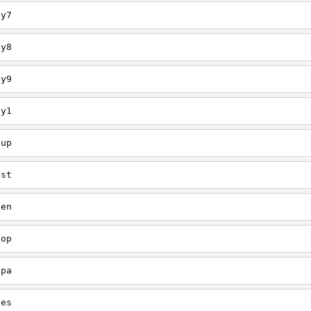
ey7
ey8
ey9
ey1
oup
est
een
oop
upa
oes