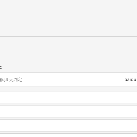
址
访问
4
无判定
baid