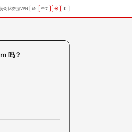
势
对比
数据
VPN
EN
中文
ism 吗？