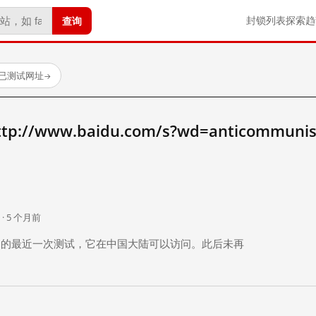
查询
封锁列表
探索
趋
 个已测试网址
→
//www.baidu.com/s?wd=anticommun
。
 · 5 个月前
 个月前）的最近一次测试，它在中国大陆可以访问。此后未再