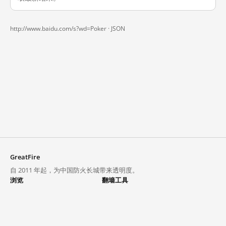
http://www.baidu.com/s?wd=Poker ·
JSON
GreatFire
自 2011 年起，为中国防火长城带来透明度。
浏览
翻墙工具
封锁列表
VPN 与代理
探索
翻墙中心
趋势
GreatFireVPN
热门网站在中国大陆的访问状况