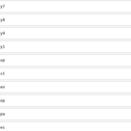
ey7
ey8
ey9
ey1
oup
est
een
oop
upa
oes