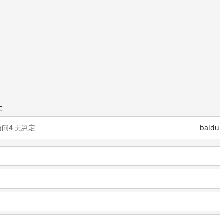
址
访问
4
无判定
baid