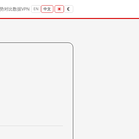
势
对比
数据
VPN
EN
中文