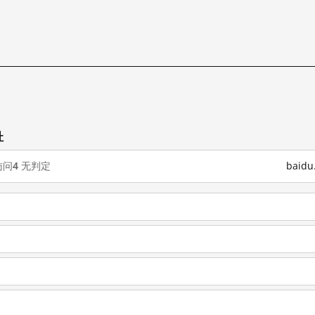
址
访问
4
无判定
baid