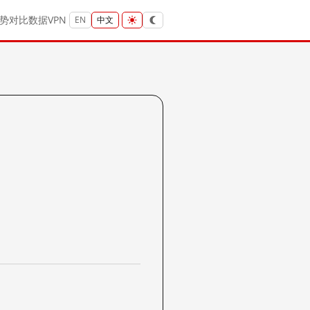
势
对比
数据
VPN
EN
中文