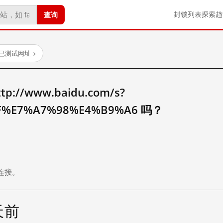
查询
封锁列表
探索
趋
 个已测试网址
→
//www.baidu.com/s?
F%E7%A7%98%E4%B9%A6 吗？
。
连接。
 天前