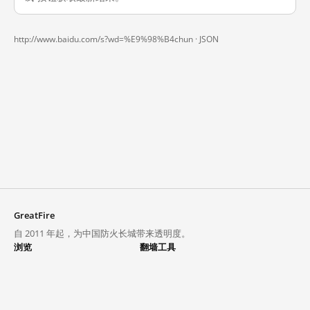
http://www.baidu.com/s?wd=%E9%98%B4chun ·
JSON
GreatFire
自 2011 年起，为中国防火长城带来透明度。
浏览
翻墙工具
封锁列表
VPN 与代理
探索
翻墙中心
趋势
GreatFireVPN
热门网站在中国大陆的访问状况