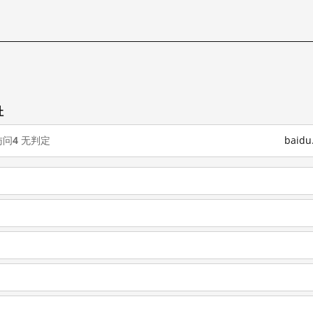
址
访问
4
无判定
baid