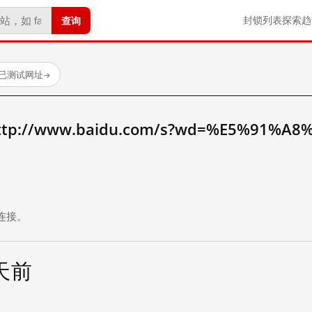
查询
封锁列表
探索
趋
 个已测试网址
→
://www.baidu.com/s?wd=%E5%91%A8
。
连接。
 天前