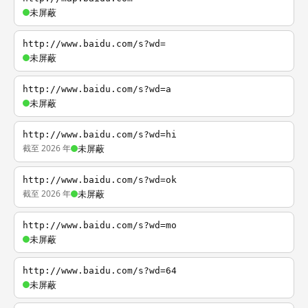
未屏蔽
http://www.baidu.com/s?wd=
未屏蔽
http://www.baidu.com/s?wd=a
未屏蔽
http://www.baidu.com/s?wd=hi
截至 2026 年
未屏蔽
http://www.baidu.com/s?wd=ok
截至 2026 年
未屏蔽
http://www.baidu.com/s?wd=mo
未屏蔽
http://www.baidu.com/s?wd=64
未屏蔽