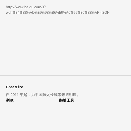
http://www.baidu.com/s?
wd=%E4%B8%AD%E9%93%B6%E9%A6%99%E6%B8%AF ·
JSON
GreatFire
自 2011 年起，为中国防火长城带来透明度。
浏览
翻墙工具
封锁列表
VPN 与代理
探索
翻墙中心
趋势
GreatFireVPN
热门网站在中国大陆的访问状况