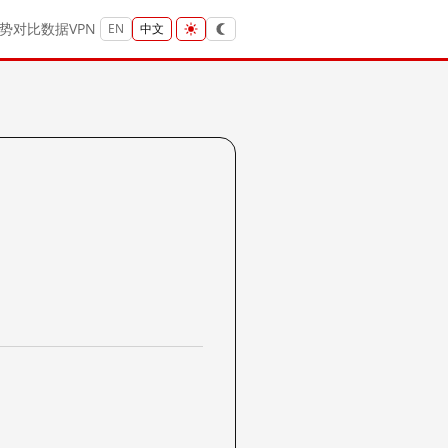
势
对比
数据
VPN
EN
中文