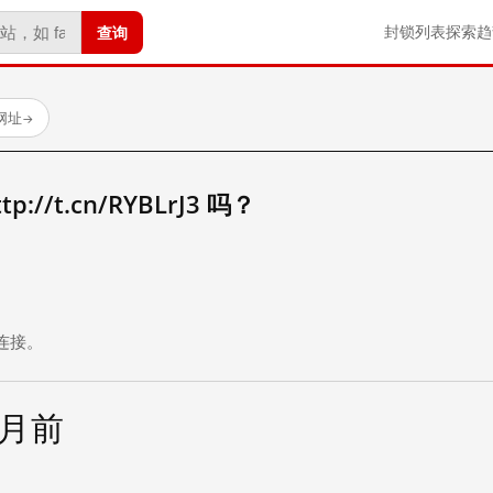
查询
封锁列表
探索
趋
试网址
→
//t.cn/RYBLrJ3 吗？
。
连接。
个月前