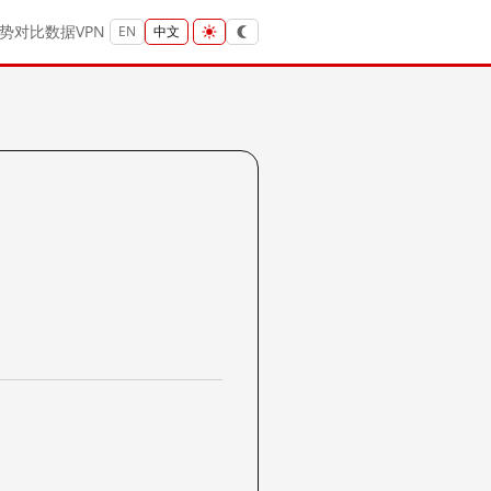
势
对比
数据
VPN
EN
中文