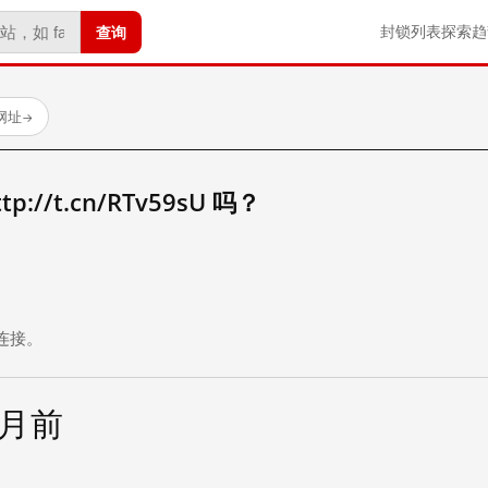
查询
封锁列表
探索
趋
试网址
→
//t.cn/RTv59sU 吗？
。
连接。
个月前