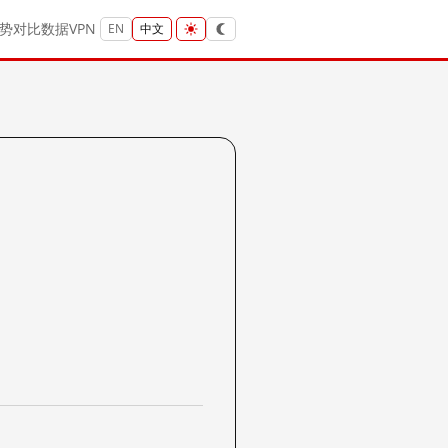
势
对比
数据
VPN
EN
中文