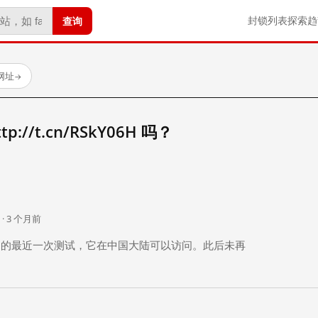
查询
封锁列表
探索
趋
试网址
→
//t.cn/RSkY06H 吗？
。
 · 3 个月前
 个月前）的最近一次测试，它在中国大陆可以访问。此后未再