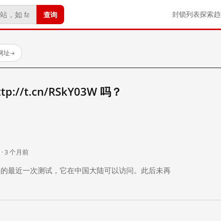
查询
封锁列表
探索
趋
试网址
→
://t.cn/RSkY03W 吗？
。
 · 3 个月前
 个月前）的最近一次测试，它在中国大陆可以访问。此后未再