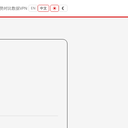
势
对比
数据
VPN
EN
中文