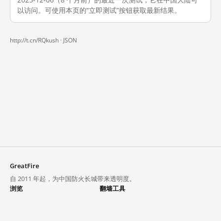
以访问。可使用本页的“立即测试”按钮获取最新结果。
http://t.cn/RQkush ·
JSON
GreatFire
自 2011 年起，为中国防火长城带来透明度。
浏览
翻墙工具
封锁列表
VPN 与代理
探索
翻墙中心