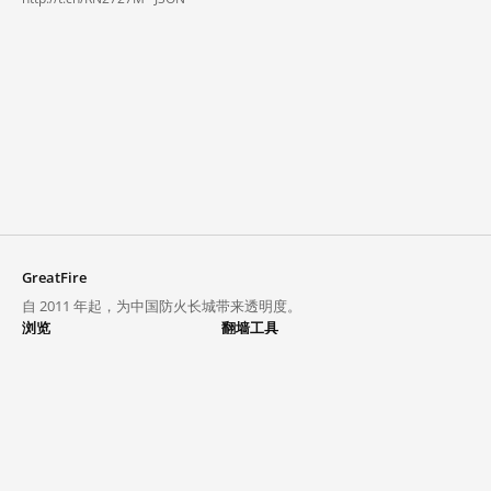
GreatFire
自 2011 年起，为中国防火长城带来透明度。
浏览
翻墙工具
封锁列表
VPN 与代理
探索
翻墙中心
趋势
GreatFireVPN
热门网站在中国大陆的访问状况
数据与 API
常见问题