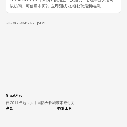
以访问。可使用本页的“立即测试”按钮获取最新结果。
http://t.cn/R94afz7 ·
JSON
GreatFire
自 2011 年起，为中国防火长城带来透明度。
浏览
翻墙工具
封锁列表
VPN 与代理
探索
翻墙中心