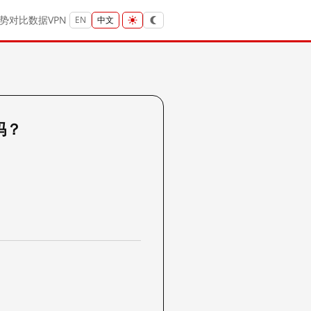
势
对比
数据
VPN
EN
中文
 吗？