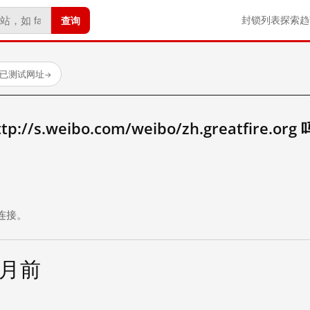
查询
封锁列表
探索
趋
 个已测试网址
→
/s.weibo.com/weibo/zh.greatfire.org
。
连接。
个月前