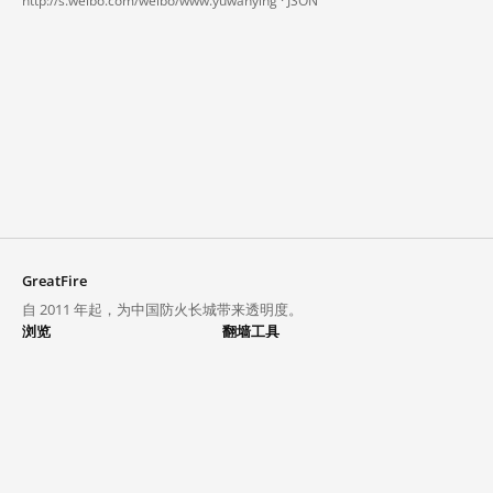
http://s.weibo.com/weibo/www.yuwanying ·
JSON
GreatFire
自 2011 年起，为中国防火长城带来透明度。
浏览
翻墙工具
封锁列表
VPN 与代理
探索
翻墙中心
趋势
GreatFireVPN
热门网站在中国大陆的访问状况
数据与 API
常见问题