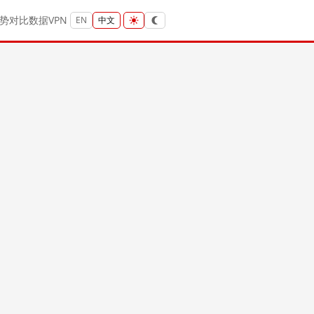
势
对比
数据
VPN
EN
中文