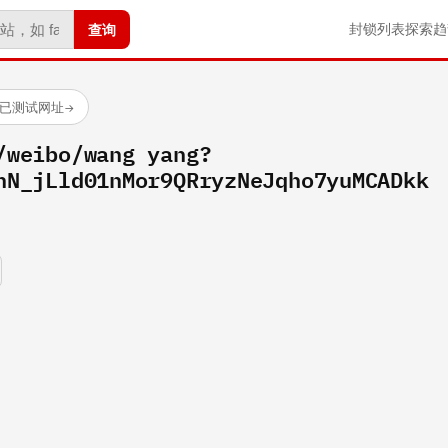
查询
封锁列表
探索
趋
 个已测试网址
→
/weibo/wang yang?
hN_jLld01nMor9QRryzNeJqho7yuMCADkk