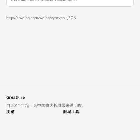
http://s.weibo.com/weibo/vyprvpn ·
JSON
GreatFire
自 2011 年起，为中国防火长城带来透明度。
浏览
翻墙工具
封锁列表
VPN 与代理
探索
翻墙中心
趋势
GreatFireVPN
热门网站在中国大陆的访问状况