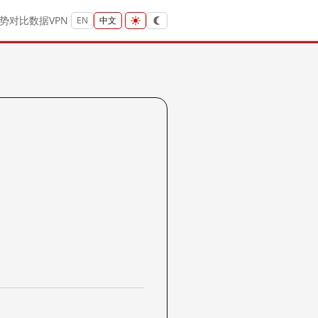
势
对比
数据
VPN
EN
中文