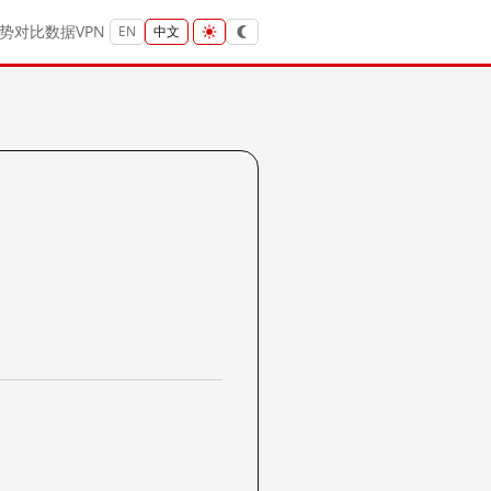
势
对比
数据
VPN
EN
中文