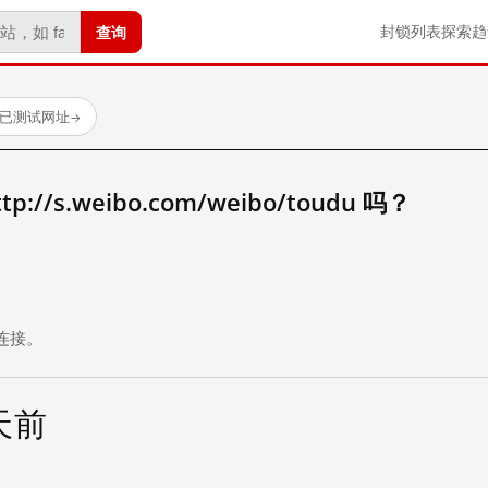
查询
封锁列表
探索
趋
 个已测试网址
→
//s.weibo.com/weibo/toudu 吗？
。
连接。
 天前
试