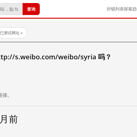
查询
封锁列表
探索
趋
 个已测试网址
→
/s.weibo.com/weibo/syria 吗？
。
连接。
个月前