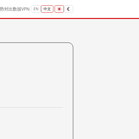
势
对比
数据
VPN
EN
中文