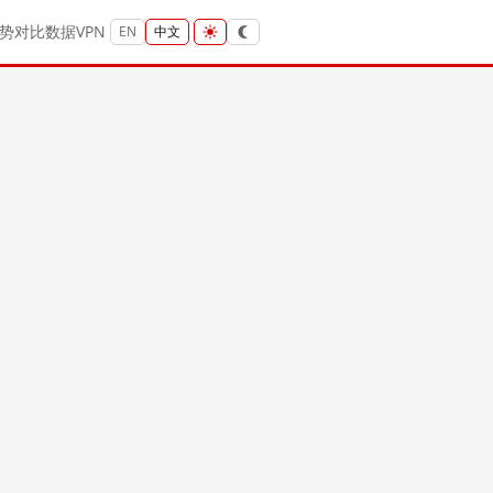
势
对比
数据
VPN
EN
中文