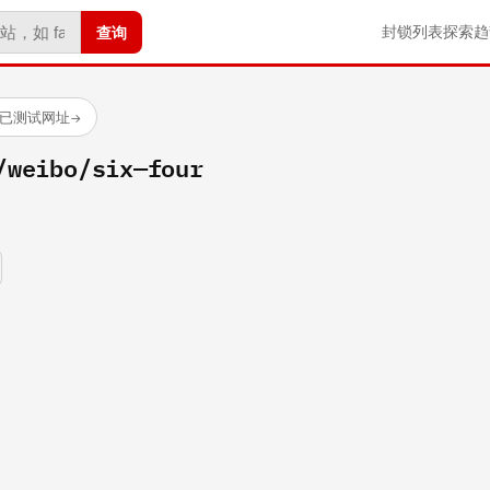
查询
封锁列表
探索
趋
 个已测试网址
→
/weibo/six—four