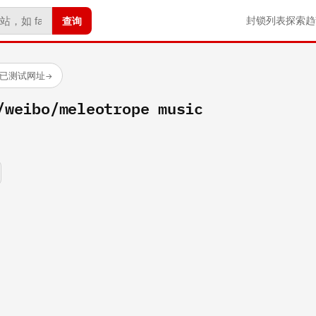
查询
封锁列表
探索
趋
 个已测试网址
→
/weibo/meleotrope music