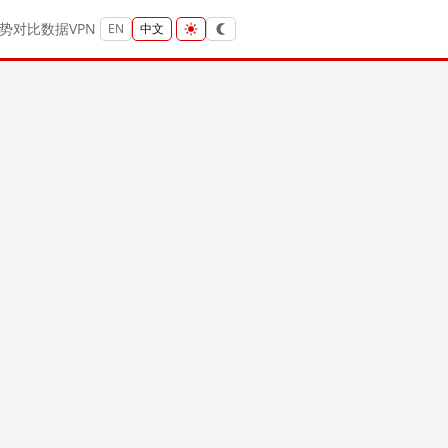
势
对比
数据
VPN
EN
中文