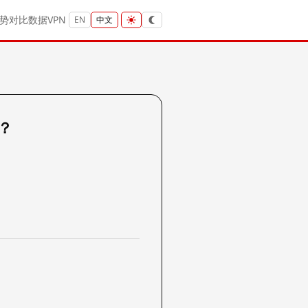
势
对比
数据
VPN
EN
中文
吗？