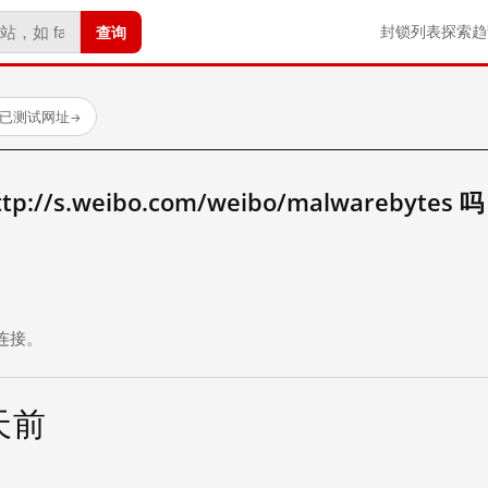
查询
封锁列表
探索
趋
 个已测试网址
→
//s.weibo.com/weibo/malwarebytes 
。
连接。
 天前