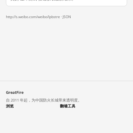
http://s.weibo.com/weibo/lpbstre ·
JSON
GreatFire
自 2011 年起，为中国防火长城带来透明度。
浏览
翻墙工具
封锁列表
VPN 与代理
探索
翻墙中心
趋势
GreatFireVPN
热门网站在中国大陆的访问状况