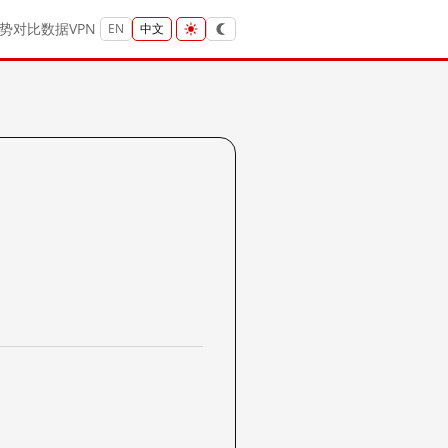
势
对比
数据
VPN
EN
中文