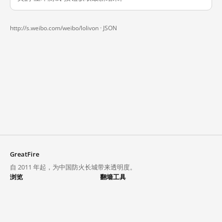
http://s.weibo.com/weibo/lolivon ·
JSON
GreatFire
自 2011 年起，为中国防火长城带来透明度。
浏览
翻墙工具
封锁列表
VPN 与代理
探索
翻墙中心
趋势
GreatFireVPN
热门网站在中国大陆的访问状况