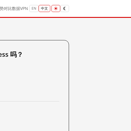
势
对比
数据
VPN
EN
中文
ess 吗？