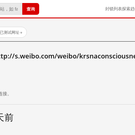
查询
封锁列表
探索
趋
 个已测试网址
→
/s.weibo.com/weibo/krsnaconsciousn
。
连接。
 天前