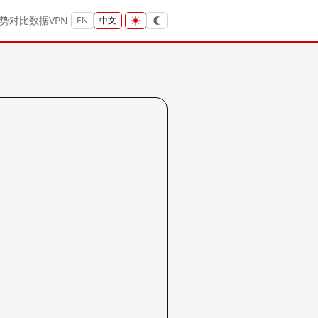
势
对比
数据
VPN
EN
中文