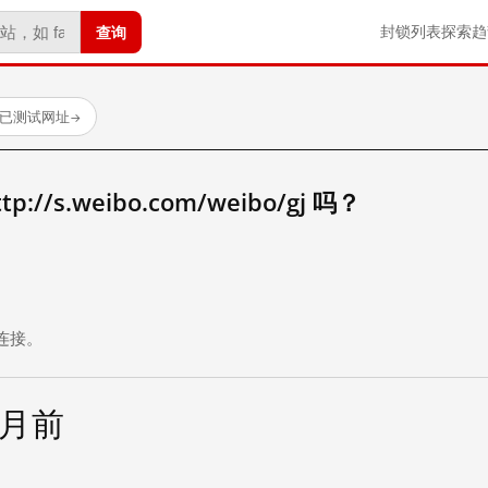
查询
封锁列表
探索
趋
 个已测试网址
→
//s.weibo.com/weibo/gj 吗？
。
连接。
个月前