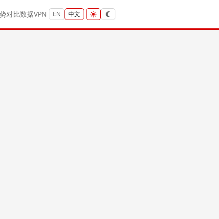
势
对比
数据
VPN
EN
中文