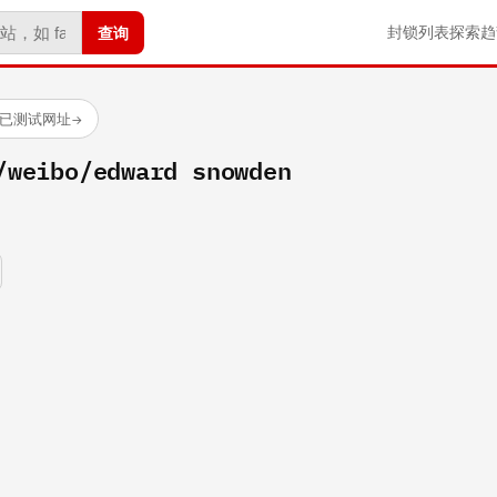
查询
封锁列表
探索
趋
 个已测试网址
→
/weibo/edward snowden