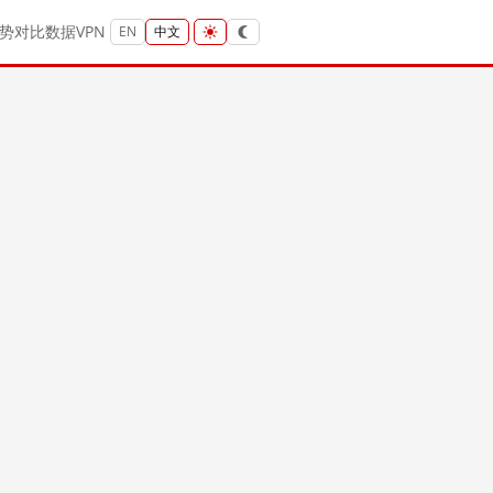
势
对比
数据
VPN
EN
中文