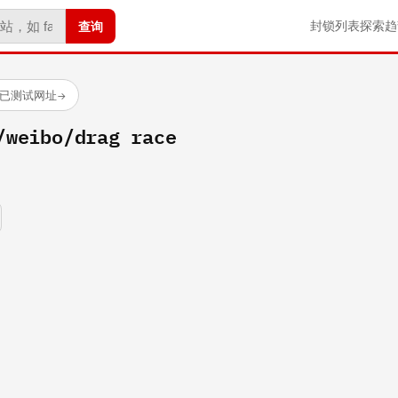
查询
封锁列表
探索
趋
 个已测试网址
→
/weibo/drag race