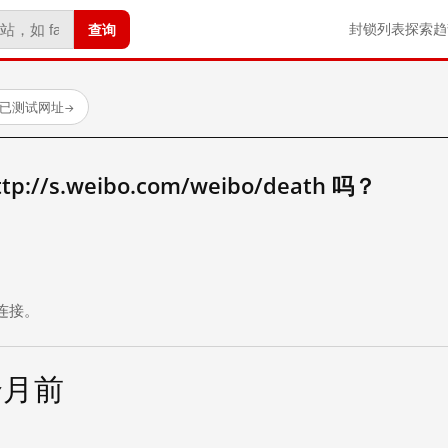
查询
封锁列表
探索
趋
 个已测试网址
→
//s.weibo.com/weibo/death 吗？
。
连接。
个月前
试