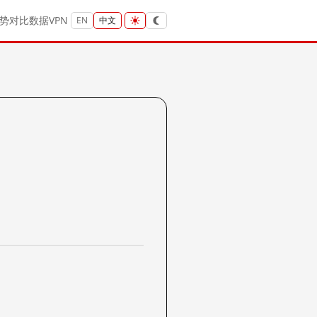
势
对比
数据
VPN
EN
中文