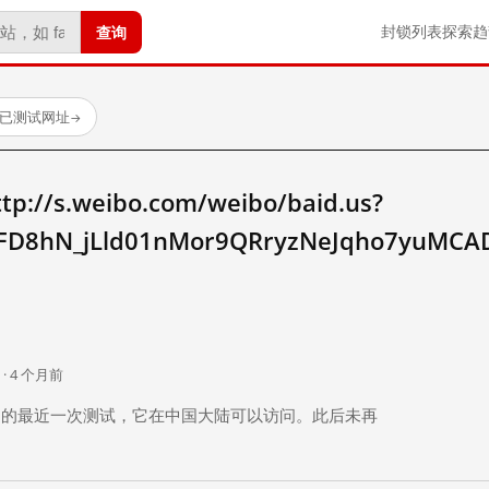
查询
封锁列表
探索
趋
 个已测试网址
→
/s.weibo.com/weibo/baid.us?
FD8hN_jLld01nMor9QRryzNeJqho7yuMC
。
 · 4 个月前
 个月前）的最近一次测试，它在中国大陆可以访问。此后未再