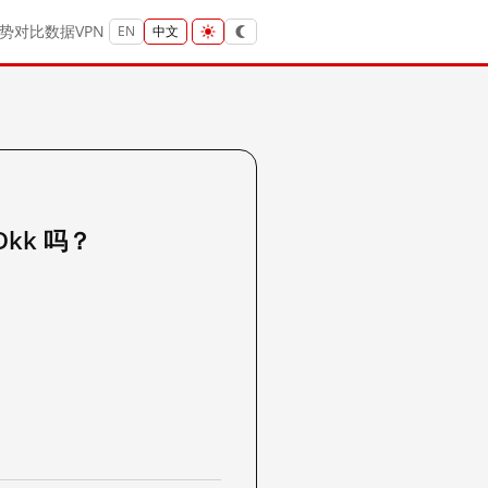
势
对比
数据
VPN
EN
中文
ADkk 吗？