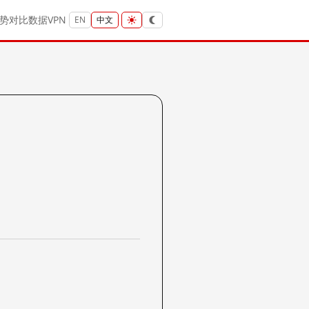
势
对比
数据
VPN
EN
中文