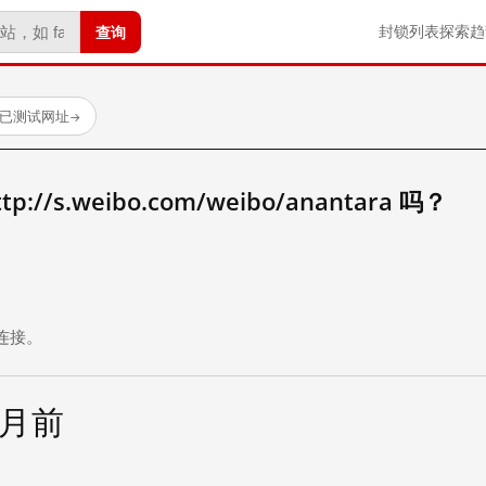
查询
封锁列表
探索
趋
 个已测试网址
→
//s.weibo.com/weibo/anantara 吗？
。
连接。
个月前