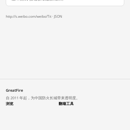
http://s.weibo.com/weibo/Tit ·
JSON
GreatFire
自 2011 年起，为中国防火长城带来透明度。
浏览
翻墙工具
封锁列表
VPN 与代理
探索
翻墙中心
趋势
GreatFireVPN
热门网站在中国大陆的访问状况