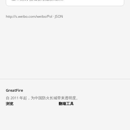
http://s.weibo.com/weibo/Pol ·
JSON
GreatFire
自 2011 年起，为中国防火长城带来透明度。
浏览
翻墙工具
封锁列表
VPN 与代理
探索
翻墙中心
趋势
GreatFireVPN
热门网站在中国大陆的访问状况