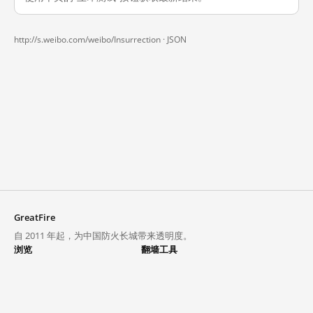
http://s.weibo.com/weibo/Insurrection ·
JSON
GreatFire
自 2011 年起，为中国防火长城带来透明度。
浏览
翻墙工具
封锁列表
VPN 与代理
探索
翻墙中心
趋势
GreatFireVPN
热门网站在中国大陆的访问状况