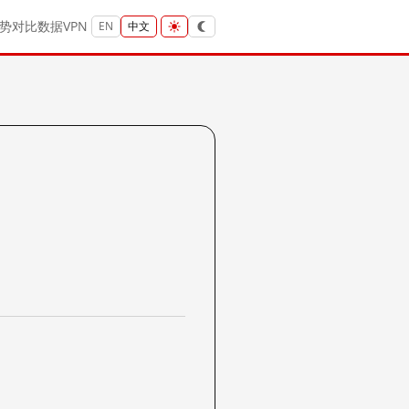
势
对比
数据
VPN
EN
中文