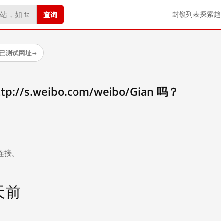
查询
封锁列表
探索
趋
 个已测试网址
→
//s.weibo.com/weibo/Gian 吗？
。
连接。
 天前