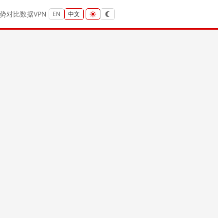
势
对比
数据
VPN
EN
中文