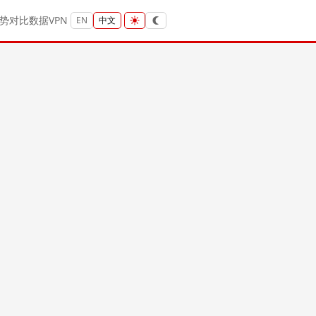
势
对比
数据
VPN
EN
中文