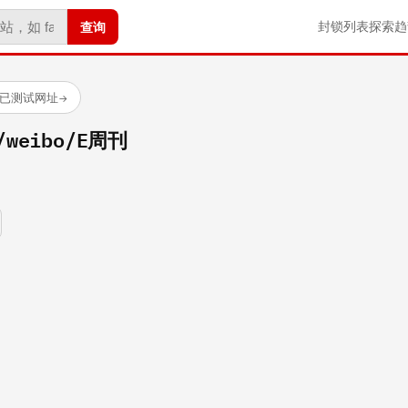
查询
封锁列表
探索
趋
 个已测试网址
→
m/weibo/E周刊