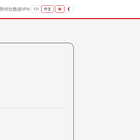
势
对比
数据
VPN
EN
中文