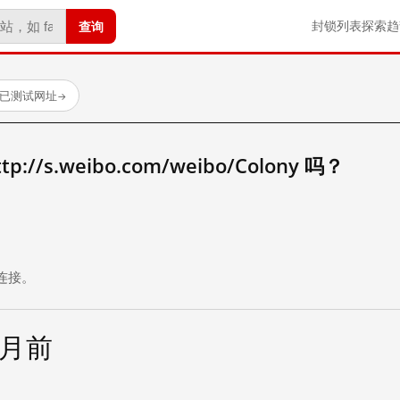
查询
封锁列表
探索
趋
 个已测试网址
→
//s.weibo.com/weibo/Colony 吗？
。
连接。
个月前