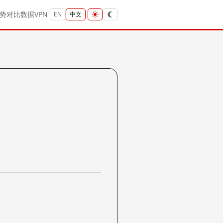
势
对比
数据
VPN
EN
中文