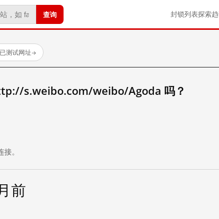
查询
封锁列表
探索
趋
 个已测试网址
→
//s.weibo.com/weibo/Agoda 吗？
。
连接。
个月前